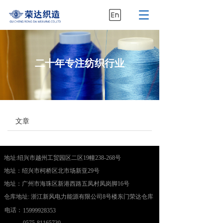
T
o
g
g
l
二十年专注纺织行业
e
n
a
v
i
g
文章
a
t
i
o
地址:绍兴市越州工贸园区二区19幢238-268号  
n
地址：绍兴市柯桥区北市场新亚29号    
地址：广州市海珠区新港西路五凤村凤岗脚16号   
仓库地址: 浙江新风电力能源有限公司8号楼东门荣达仓库  
电话：
15999928353