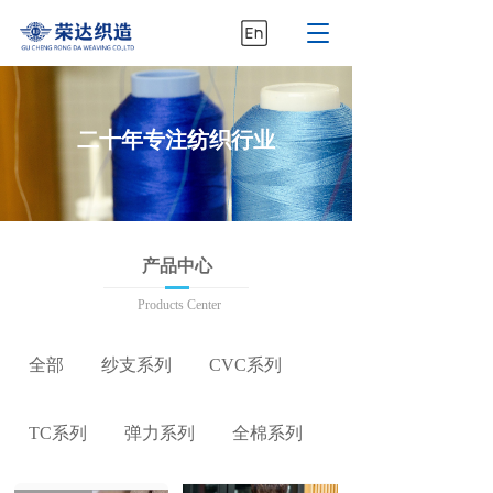
T
o
g
g
l
二十年专注纺织行业
e
n
a
v
i
g
产品中心
a
t
Products Center
i
o
n
全部
纱支系列
CVC系列
TC系列
弹力系列
全棉系列