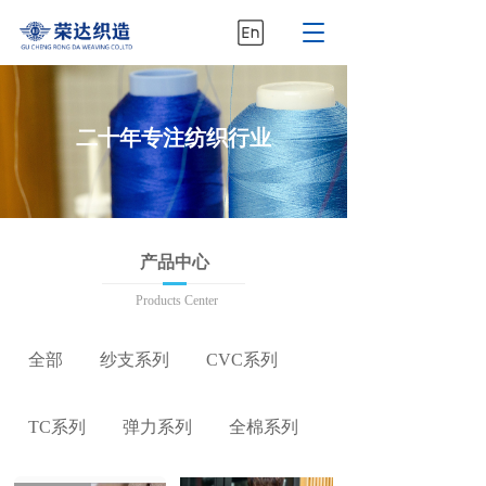
T
o
g
g
l
二十年专注纺织行业
e
n
a
v
i
g
产品中心
a
t
Products Center
i
o
n
全部
纱支系列
CVC系列
TC系列
弹力系列
全棉系列