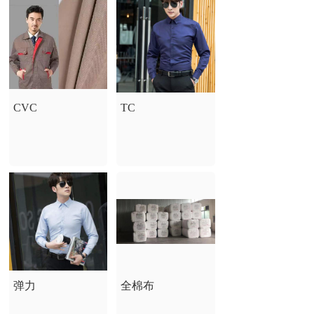
CVC
TC
弹力
全棉布