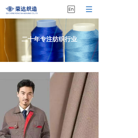
T
o
g
g
l
二十年专注纺织行业
e
n
a
v
i
g
a
t
i
o
n